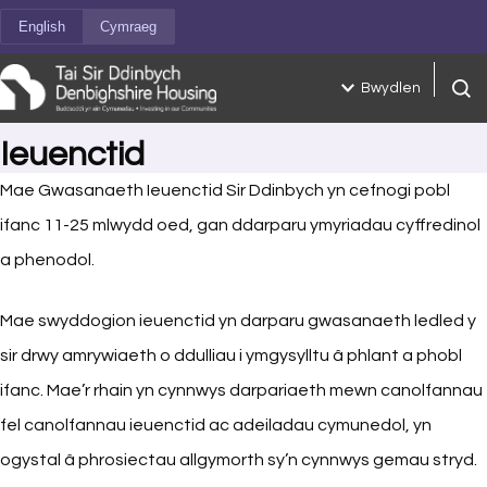
Neidio i'r cynnwys
English
Cymraeg
Bwydlen
Chwil
Ieuenctid
Mae Gwasanaeth Ieuenctid Sir Ddinbych yn cefnogi pobl
ifanc 11-25 mlwydd oed, gan ddarparu ymyriadau cyffredinol
a phenodol.
Mae swyddogion ieuenctid yn darparu gwasanaeth ledled y
sir drwy amrywiaeth o ddulliau i ymgysylltu â phlant a phobl
ifanc. Mae’r rhain yn cynnwys darpariaeth mewn canolfannau
fel canolfannau ieuenctid ac adeiladau cymunedol, yn
ogystal â phrosiectau allgymorth sy’n cynnwys gemau stryd.