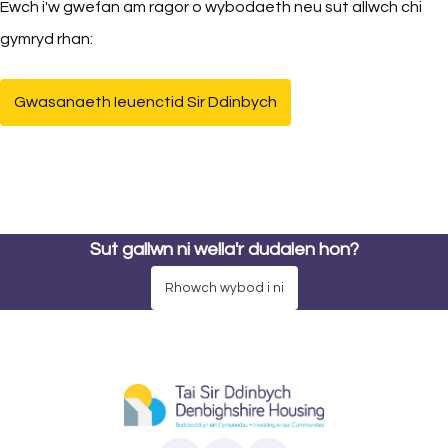
Ewch i'w gwefan am ragor o wybodaeth neu sut allwch chi
gymryd rhan:
Gwasanaeth Ieuenctid Sir Ddinbych
(yn agor mewn tab newydd)
Sut gallwn ni wella'r dudalen hon?
Rhowch wybod i ni