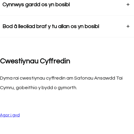
Cynnwys gardd os yn bosibl
Bod â lleoliad braf y tu allan os yn bosibl
Cwestiynau Cyffredin
Dyma rai cwestiynau cyffredin am Safonau Ansawdd Tai
Cymru, gobeithio y bydd o gymorth.
Agor i gyd