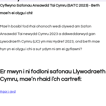
C
yflwyno Safonau Ansawdd Tai Cymru (SATC 2023) - Beth
mae’n ei olygu i chi!
Mae’n bosibl fod rhai ohonoch wedi clywed am Safon
Ansawdd Tai newydd Cymru 2023 a ddiweddarwyd gan
Lywodraeth Cymru (LlC) ym mis Hydref 2023, ond beth mae
hyn yn ei olygu i chi a sut ydym ni am ei gyflawni?
Er mwyn i ni fodloni safonau Llywodraeth
Cymru, mae’n rhaid i’ch cartrefi:
Agor i gyd