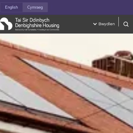
Neidio i'r cynnwys
English
Cymraeg
Bwydlen
Chwil