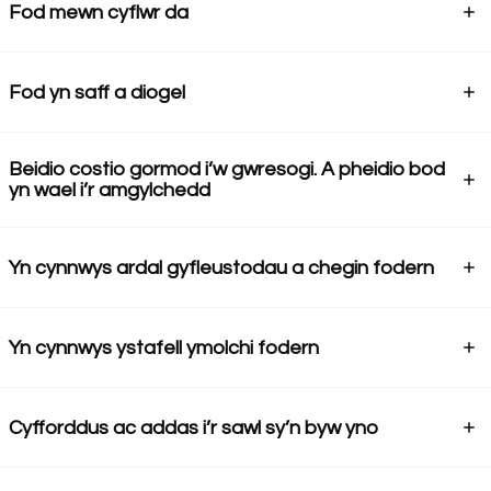
Fod mewn cyflwr da
Fod yn saff a diogel
Beidio costio gormod i’w gwresogi. A pheidio bod
yn wael i’r amgylchedd
Yn cynnwys ardal gyfleustodau a chegin fodern
Yn cynnwys ystafell ymolchi fodern
Cyfforddus ac addas i’r sawl sy’n byw yno