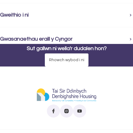
Gweithio i ni
Gwasanaethau eraill y Cyngor
Sut gallwn ni wella'r dudalen hon?
Rhowch wybod i ni
Dewch o hyd i ni ar Facebook
(yn agor mewn tab newydd)
Dilynwch ni ar Instagram
(yn agor mewn tab newydd)
Tanysgrifiwch i'n sianel Y
(yn agor mewn tab newydd