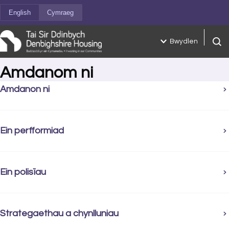
Neidio i'r cynnwys
English
Cymraeg
Bwydlen
Chwil
Amdanom ni
Amdanon ni
Ein perfformiad
Ein polisïau
Strategaethau a chynlluniau