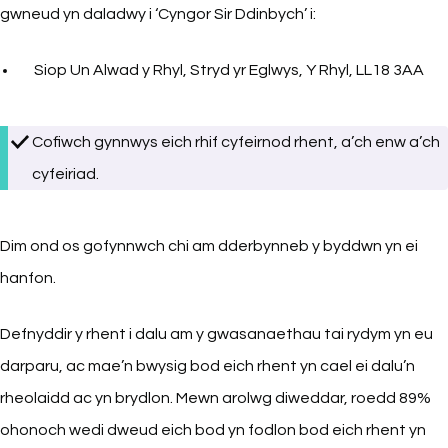
gwneud yn daladwy i ‘Cyngor Sir Ddinbych’ i:
Siop Un Alwad y Rhyl, Stryd yr Eglwys, Y Rhyl, LL18 3AA
Cofiwch gynnwys eich rhif cyfeirnod rhent, a’ch enw a’ch
cyfeiriad.
Dim ond os gofynnwch chi am dderbynneb y byddwn yn ei
hanfon.
Defnyddir y rhent i dalu am y gwasanaethau tai rydym yn eu
darparu, ac mae’n bwysig bod eich rhent yn cael ei dalu’n
rheolaidd ac yn brydlon. Mewn arolwg diweddar, roedd 89%
ohonoch wedi dweud eich bod yn fodlon bod eich rhent yn