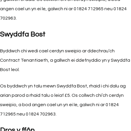
angen cael un yn ei le, galwch ni ar 01824 712965 neu 01824
702963.
Swyddfa Bost
Byddwch chi wedi cael cerdyn sweipio ar ddechrau’ch
Contract Tenantiaeth, a gallwch ei ddefnyddio yn y Swyddfa
Bost leol.
Os byddwch yn talu mewn Swyddfa Bost, rhaid i chi dalu ag
arian parod a rhaid talu o leiaf £5. Os collwch chi’ch cerdyn
sweipio, a bod angen cael un yn ei le, galwch ni ar 01824
712965 neu 01824 702963.
Dros y ffôn