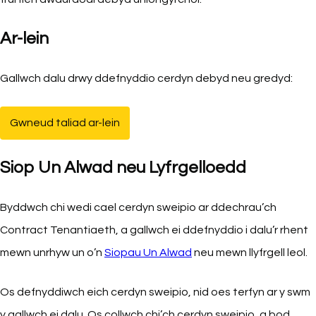
Ar-lein
Gallwch dalu drwy ddefnyddio cerdyn debyd neu gredyd:
Gwneud taliad ar-lein
(yn agor mewn tab newydd)
Siop Un Alwad neu Lyfrgelloedd
Byddwch chi wedi cael cerdyn sweipio ar ddechrau’ch
Contract Tenantiaeth, a gallwch ei ddefnyddio i dalu’r rhent
mewn unrhyw un o’n
Siopau Un Alwad
(yn agor mewn tab new
neu mewn llyfrgell leol.
Os defnyddiwch eich cerdyn sweipio, nid oes terfyn ar y swm
y gallwch ei dalu. Os collwch chi’ch cerdyn sweipio, a bod