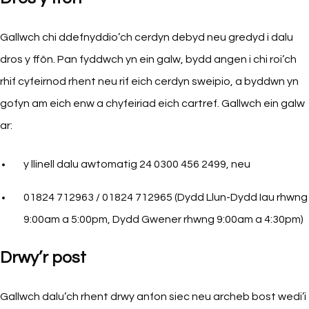
Gallwch chi ddefnyddio’ch cerdyn debyd neu gredyd i dalu
dros y ffôn. Pan fyddwch yn ein galw, bydd angen i chi roi’ch
rhif cyfeirnod rhent neu rif eich cerdyn sweipio, a byddwn yn
gofyn am eich enw a chyfeiriad eich cartref. Gallwch ein galw
ar:
y llinell dalu awtomatig 24 0300 456 2499, neu
01824 712963 / 01824 712965 (Dydd Llun-Dydd Iau rhwng
9:00am a 5:00pm, Dydd Gwener rhwng 9:00am a 4:30pm)
Drwy’r post
Gallwch dalu’ch rhent drwy anfon siec neu archeb bost wedi’i