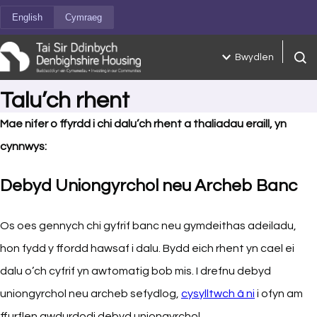
Neidio i'r cynnwys
English
Cymraeg
Bwydlen
Chwil
Talu’ch rhent
Mae nifer o ffyrdd i chi dalu’ch rhent a thaliadau eraill, yn
cynnwys:
Debyd Uniongyrchol neu Archeb Banc
Os oes gennych chi gyfrif banc neu gymdeithas adeiladu,
hon fydd y ffordd hawsaf i dalu. Bydd eich rhent yn cael ei
dalu o’ch cyfrif yn awtomatig bob mis. I drefnu debyd
uniongyrchol neu archeb sefydlog,
cysylltwch â ni
i ofyn am
ffurflen awdurdodi debyd uniongyrchol.