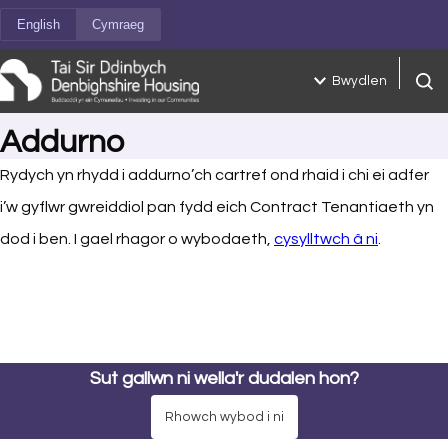
Neidio i'r cynnwys
English
Cymraeg
Bwydlen
Chwil
Addurno
Rydych yn rhydd i addurno’ch cartref ond rhaid i chi ei adfer
i’w gyflwr gwreiddiol pan fydd eich Contract Tenantiaeth yn
dod i ben. I gael rhagor o wybodaeth,
cysylltwch â ni
.
Sut gallwn ni wella'r dudalen hon?
Rhowch wybod i ni