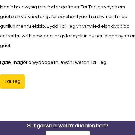
Mae’n hollbwysig i chi fod ar gofrestr Tai Teg os ydych am
gael eich ystyried ar gyfer perchentyaeth â chymorth neu
gynllun rhentu eiddo. Bydd Tai Teg yn ystyried eich dyddiad
cofrestru wrth enwi pobl ar gyfer cynlluniau neu eiddo sydd ar
gael.
I gael rhagor o wybodaeth, ewch i wefan Tai Teg.
Tai Teg
(yn agor mewn tab newydd)
Sut gallwn ni wella'r dudalen hon?