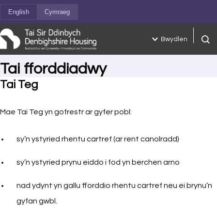
Neidio i'r cynnwys
English
Cymraeg
Bwydlen
Chwil
Tai fforddiadwy
Tai Teg
Mae Tai Teg yn gofrestr ar gyfer pobl:
sy’n ystyried rhentu cartref (ar rent canolradd)
sy’n ystyried prynu eiddo i fod yn berchen arno
nad ydynt yn gallu fforddio rhentu cartref neu ei brynu’n
gyfan gwbl.